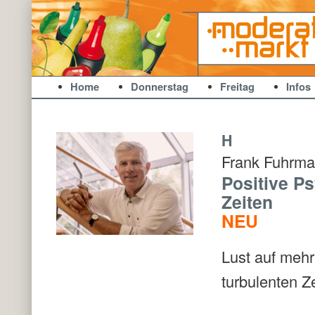
ModerationsMarkt
Zum Inhalt wechseln
Zum sekundären Inhalt wechseln
Home
Donnerstag
Freitag
Infos
H
Frank Fuhrm
Positive P
Zeiten
NEU
Lust auf mehr
turbulenten Z