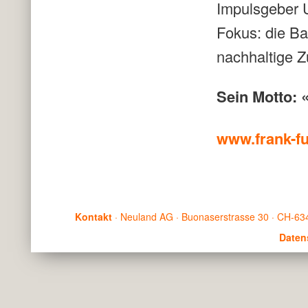
Impulsgeber U
Fokus: die Ba
nachhaltige Z
Sein Motto: «
www.frank-f
Kontakt
· Neuland AG · Buonaserstrasse 30 · CH-634
Daten