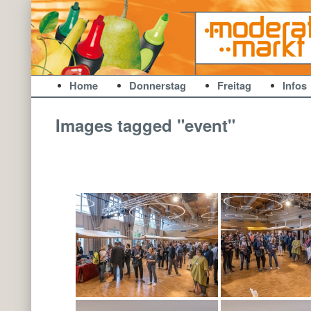
ModerationsMarkt
Zum Inhalt wechseln
Zum sekundären Inhalt wechseln
Home
Donnerstag
Freitag
Infos
Images tagged "event"