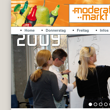
ModerationsMarkt
Zum Inhalt wechseln
Zum sekundären Inhalt wechseln
Home
Donnerstag
Freitag
Infos